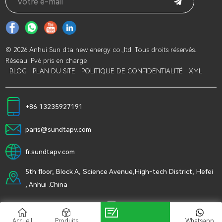
© 2026 Anhui Sun d.ta new energy co.,ltd. Tous droits réservés.
Réseau IPv6 pris en charge
BLOG
PLAN DU SITE
POLITIQUE DE CONFIDENTIALITÉ
XML
+86 13235927191
paris@sundtapv.com
fr.sundtapv.com
5th floor, Block A, Science Avenue,High-tech District, Hefei
, Anhui .China
Accueil
Produits
Contact
Whatsapp