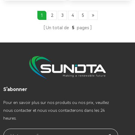
économies nulles,
haute tension pour usage
surveillance de charge en
commercial, doté de deux
option, conception sans
ports 70 A, de 4 MPPT (20 A
1
2
3
4
5
ventilateur, contrôle APP à
max), d'un fonctionnement
distance, régulation
en parallèle (jusqu'à 6
Un total de
5
pages
pic/vallée et O&M facile
unités), d'une sauvegarde
pour les centrales
de surcharge 1,6x, d'une
électriques numériques.
large compatibilité avec les
batteries et d'un écrêtage
des pics en modes auto-
utilisation/générateur.
S'abonner
Pour en savoir plus sur nos produits ou nos prix, veuillez
nous contacter et nous vous contacterons dans les 24
heures.