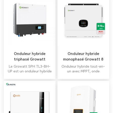
Onduleur hybride
Onduleur hybride
triphasé Growatt
monophasé Growatt 8
kW-12 kW
Le Growatt SPH TL3-BH-
Onduleur hybride tout-en-
UP est un onduleur hybride
un avec MPPT, onde
triphasé conçu pour les
sinusoïdale pure et
applications résidentielles
fonctions UPS pour
et industrielles. Puissances
alimentation hors réseau/de
disponibles : 4 kW, 5 kW, 6
secours. Batterie en option.
kW, 7 kW, 8 kW et 10 kW. Un
Surveillance Wi-Fi/4G
système hybride bien conçu,
incluse.
comprenant des onduleurs
SPH, une batterie et