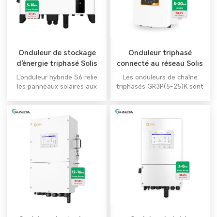
d'autres accessoires, peut
maximiser l'autonomie d'un
système solaire et réduire
les factures d'électricité.
Onduleur de stockage
Onduleur triphasé
d'énergie triphasé Solis
connecté au réseau Solis
5-10 kW
5-20 kW
L'onduleur hybride S6 relie
Les onduleurs de chaîne
les panneaux solaires aux
triphasés GR3P(5-25)K sont
batteries haute tension,
des équipements fiables et
stockant ainsi l'énergie
privilégiés pour les centrales
solaire diurne pour une
photovoltaïques
utilisation nocturne.
résidentielles, industrielles
Supprimez la dépendance
et commerciales. Compacts,
au réseau électrique : zéro
ils offrent un rendement
coût réseau.
supérieur et une large
gamme de puissances. Ils
sont dotés de deux entrées
MPPT pour une flexibilité et
une efficacité accrues.