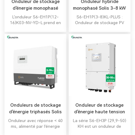
Onduleur de stockage
Onduleur hybride
d'énergie monophasé
monophasé Solis 3-8 kW
Solis 12-16 kW
L'onduleur S6-EH1P(12-
S6-EH1P(3-8)KL-PLUS :
16)K03-NV-YD-L prend en
Onduleur de stockage PV
charge 40A MPPT
résidentiel, MPPT 32 A,
(panneaux 182/210 mm), la
charge/décharge en 6
protection de la batterie,
étapes, protection de la
les configurations parallèles
batterie, prise en charge
(160 kW max), le couplage
parallèle jusqu'à 48 kW,
CA et la charge/décharge
interface UPS et générateur
350A pour le stockage PV
pour une alimentation
résidentiel haute densité.
fiable.
Onduleurs de stockage
Onduleur de stockage
d'énergie triphasés Solis
d'énergie haute tension
5-10 kW
triphasé SOLIS
Onduleur avec réponse < 40
La série S6-EH3P (29,9-50)
ms, alimenté par l'énergie
KH est un onduleur de
solaire 24h/24 et 7j/7,
stockage d'énergie triphasé