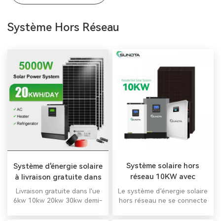
Système Hors Réseau
Système solaire hors
Système d'énergie solaire
réseau 10KW avec
à livraison gratuite dans
ensemble complet
l'UE
Le système d’énergie solaire
Livraison gratuite dans l'ue
hors réseau ne se connecte
6kw 10kw 20kw 30kw demi-
pas au réseau électrique. En
cellules 182mm panneaux
général, il comprend des
solaires cellules 48V