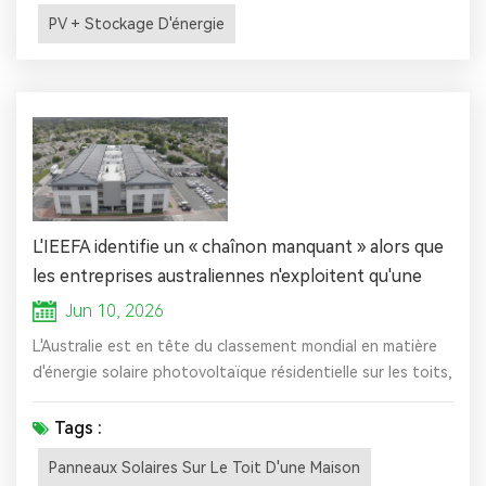
PV + Stockage D'énergie
L'IEEFA identifie un « chaînon manquant » alors que
les entreprises australiennes n'exploitent qu'une
fraction du potentiel solaire sur leurs toits.
Jun 10, 2026
L'Australie est en tête du classement mondial en matière
d'énergie solaire photovoltaïque résidentielle sur les toits,
avec 22 GW de capacité installée pour les ménages, mais
son secteur commercial et industriel n'a déployé que 5,6
Tags :
GW, malgré une consommation d'électricité supérieure à
Panneaux Solaires Sur Le Toit D'une Maison
celle des ménages, selon un nouveau rapport de l'Institut