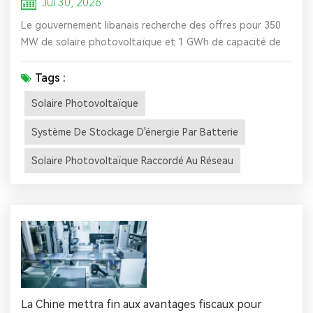
Jul 30, 2026
Le gouvernement libanais recherche des offres pour 350
MW de solaire photovoltaïque et 1 GWh de capacité de
système de stockage d'énergie par batterie (BESS).
L'Autorité de régulation de l'électricité du Liban (ERA) a
Tags :
lancé un appel à manifestation d'intérêt (EOI) sollicitant
Solaire Photovoltaïque
jusqu'à cinq projets solaires photovoltaïques raccordés au
réseau totalisant une capacité combinée de 350 MW,
Système De Stockage D'énergie Par Batterie
associés à ...
Solaire Photovoltaïque Raccordé Au Réseau
La Chine mettra fin aux avantages fiscaux pour