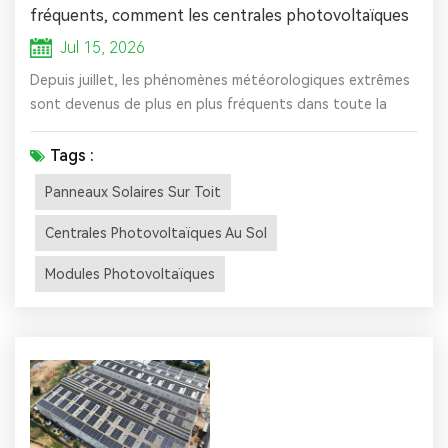
fréquents, comment les centrales photovoltaïques
peuvent-elles se protéger ?
Jul 15, 2026
Depuis juillet, les phénomènes météorologiques extrêmes
sont devenus de plus en plus fréquents dans toute la
Chine, notamment les inondations au Guangxi, les typhons
dans la région du delta du Yangtsé, les crues soudaines
Tags :
dans le nord du Hebei, les phénomènes convectifs violents
Panneaux Solaires Sur Toit
au Hubei et les pluies torrentielles au Liaoning. Du Nord-
Est à la Chine du Sud, plusieurs provinces subissent
Centrales Photovoltaïques Au Sol
l'impact ...
Modules Photovoltaïques