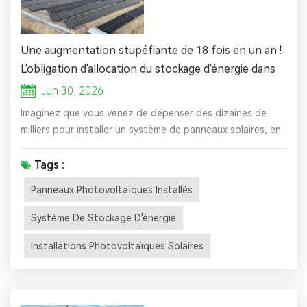
Une augmentation stupéfiante de 18 fois en un an !
L'obligation d'allocation du stockage d'énergie dans
cette région a fait bondir la pénétration du stockage
Jun 30, 2026
d'énergie de 1,2 % à 22 % !
Imaginez que vous venez de dépenser des dizaines de
milliers pour installer un système de panneaux solaires, en
vendant avec satisfaction l’électricité excédentaire au
réseau, en calculant combien d’années il vous faudra pour
Tags :
rentabiliser votre investissement. Soudain, un jour, le
Panneaux Photovoltaïques Installés
gouvernement vous dit : vous devez installer un système
de stockage d’énergie d’ici la fin de 2027, sinon vous
Système De Stockage D'énergie
pouvez ...
Installations Photovoltaïques Solaires