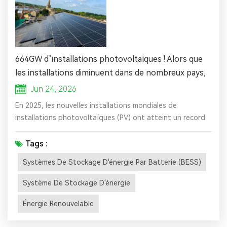
664GW d’installations photovoltaïques ! Alors que
les installations diminuent dans de nombreux pays,
l’industrie photovoltaïque chinoise domine à
Jun 24, 2026
l’échelle mondiale.
En 2025, les nouvelles installations mondiales de
installations photovoltaïques (PV) ont atteint un record
de 664 GW, portant la capacité photovoltaïque (PV)
opérationnelle cumulée mondiale au-delà de 3 TW. Ces
Tags :
chiffres proviennent du récent rapport de SolarPower
Systèmes De Stockage D'énergie Par Batterie (BESS)
Europe intitulé "Global Solar Market Outlook 2026-2030".
Ce jalon intervient moins de deux ans après le
Système De Stockage D'énergie
franchissement du seuil mondia...
Énergie Renouvelable