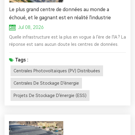
Le plus grand centre de données au monde a
échoué, et le gagnant est en réalité l'industrie
photovoltaïque ?
Jul 08, 2026
Quelle infrastructure est la plus en vogue à l'ère de l'IA ? La
réponse est sans aucun doute les centres de données.
Cependant, des nouvelles récentes ont refroidi
l'engouement toujours croissant pour les infrastructures
Tags :
de puissance de calcul. Le 2 juillet, heure locale, QTS, un
Centrales Photovoltaïques (PV) Distribuées
opérateur de centres de données appartenant au
Blackstone Group, a officiellement annoncé son retrait
Centrales De Stockage D'énergie
d'un projet de ce...
Projets De Stockage D'énergie (ESS)