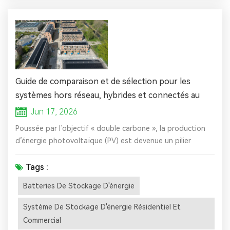
Guide de comparaison et de sélection pour les
systèmes hors réseau, hybrides et connectés au
réseau
Jun 17, 2026
Poussée par l’objectif « double carbone », la production
d’énergie photovoltaïque (PV) est devenue un pilier
central de la transformation énergétique. Les systèmes
raccordés au réseau, hors réseau et hybrides, en tant
Tags :
qu’architecture centrale des applications PV, s’adaptent à
Batteries De Stockage D'énergie
différents scénarios et besoins, déterminant directement
la stabilité, l’économie et l’indépendance de l’utilisation
Système De Stockage D'énergie Résidentiel Et
de l’é...
Commercial