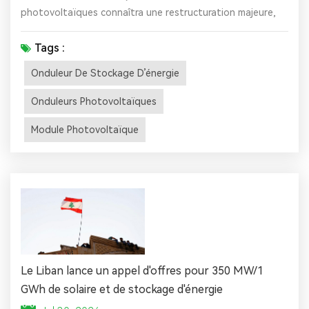
photovoltaïques connaîtra une restructuration majeure,
reflétant une profonde redistribution du paysage
manufacturier mondial. Bien que le marché puisse
Tags :
connaître des ajustements à court terme, la localisation
Onduleur De Stockage D’énergie
des chaînes d'approvisionnement et le déplacement des
capacités de production à l'étranger sont des tendances
Onduleurs Photovoltaïques
inévitables. Les m...
Module Photovoltaïque
Le Liban lance un appel d'offres pour 350 MW/1
GWh de solaire et de stockage d'énergie