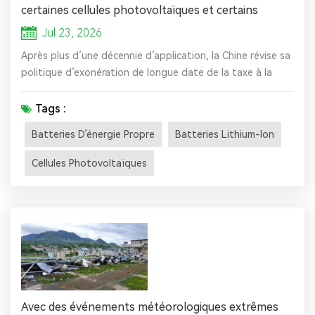
certaines cellules photovoltaïques et certains
produits de batteries
Jul 23, 2026
Après plus d’une décennie d’application, la Chine révise sa
politique d’exonération de longue date de la taxe à la
consommation pour les cellules photovoltaïques et une
gamme de produits de batteries. Le ministère des
Tags :
Finances, l’Administration générale des douanes et
Batteries D’énergie Propre
Batteries Lithium-Ion
l’Administration nationale des impôts ont annoncé
conjointement la réintroduction progressive d’une taxe à
Cellules Photovoltaïques
la consommation sur de...
Avec des événements météorologiques extrêmes