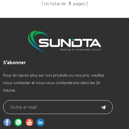
Un total de
1
pages
solaire de toit commercial et
admises. Le système est
résidentiel. Onduleur
livré sous forme compacte
hybride tout-en-un
pour réduire les coûts .
Onduleur hybride tout-en-
Onduleur hybride tout-en-
un
un Onduleur hybride tout-
en-un
S'abonner
Pour en savoir plus sur nos produits ou nos prix, veuillez
nous contacter et nous vous contacterons dans les 24
heures.