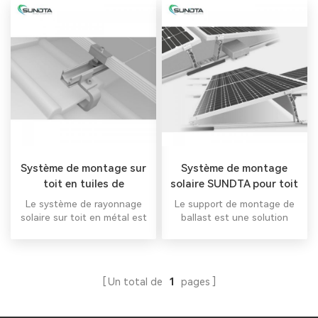
Système de montage sur
Système de montage
toit en tuiles de
solaire SUNDTA pour toit
panneaux solaires
plat
Le système de rayonnage
Le support de montage de
solaire sur toit en métal est
ballast est une solution
conçu pour offrir la flexibilité
idéale pour une utilisation
maximale possible dans la
dans les bâtiments
conception et la
industriels avec de faibles
planification du système
charges supplémentaires
Un total de
1
pages
solaire de toit commercial et
admises. Le système est
résidentiel. Onduleur
livré sous forme compacte
hybride tout-en-un
pour réduire les coûts .