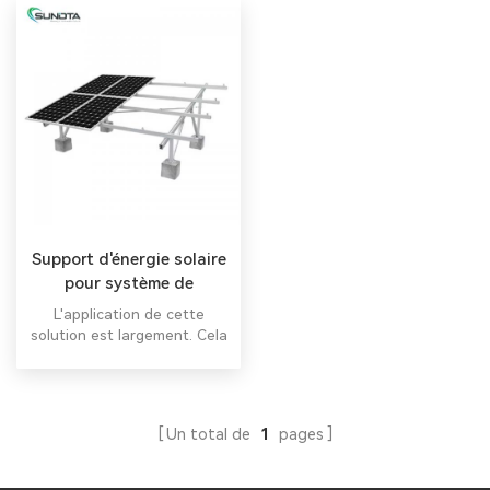
Support d'énergie solaire
pour système de
montage solaire au sol,
L'application de cette
10kw, 15kw, 40kw, 100kw,
solution est largement. Cela
500kw, offre spéciale
peut minimiser l’impact sur
l’environnement ; et son
installation est simple et
rapide, ce qui permet
Un total de
1
pages
d'économiser
considérablement du temps
d'installation et des coûts