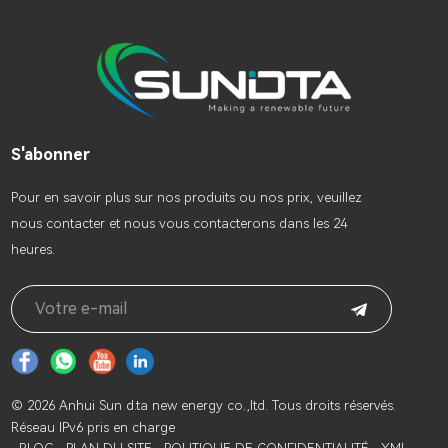
d'installation. La fondation à
vis au sol a une conception
en spirale oblique unique,
qui peut grandement
garantir la stabilité et la
robustesse sous une charge
statique debout. Onduleur
hybride tout-en-un
S'abonner
Onduleur hybride tout-en-
un
Pour en savoir plus sur nos produits ou nos prix, veuillez
nous contacter et nous vous contacterons dans les 24
heures.
© 2026 Anhui Sun d.ta new energy co.,ltd. Tous droits réservés.
Réseau IPv6 pris en charge