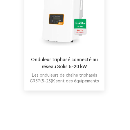
Onduleur triphasé connecté au
réseau Solis 5-20 kW
Les onduleurs de chaîne triphasés
GR3P(5-25)K sont des équipements
fiables et privilégiés pour les
centrales photovoltaïques
résidentielles, industrielles et
commerciales. Compacts, ils offrent
un rendement supérieur et une large
gamme de puissances. Ils sont dotés
de deux entrées MPPT pour une
flexibilité et une efficacité accrues.