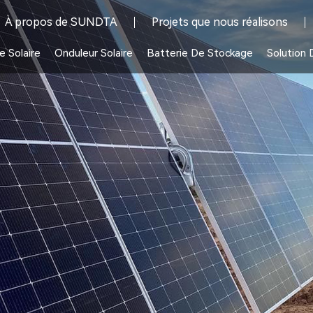
À propos de SUNDTA
Projets que nous réalisons
 Solaire
Onduleur Solaire
Batterie De Stockage
Solution