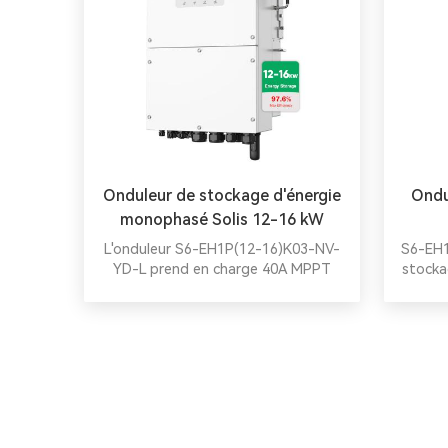
factures d'électricité.
Onduleur de stockage d'énergie
Ondu
monophasé Solis 12-16 kW
L'onduleur S6-EH1P(12-16)K03-NV-
S6-EH1
YD-L prend en charge 40A MPPT
stocka
(panneaux 182/210 mm), la
cha
protection de la batterie, les
protec
configurations parallèles (160 kW
char
max), le couplage CA et la
interfa
charge/décharge 350A pour le
stockage PV résidentiel haute
densité.