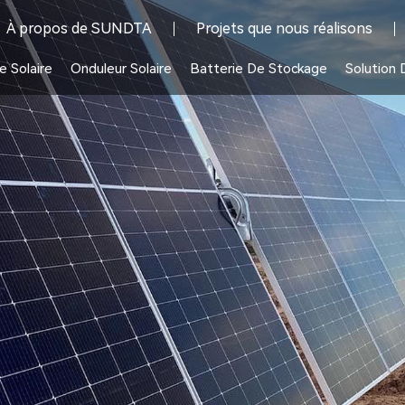
À propos de SUNDTA
Projets que nous réalisons
 Solaire
Onduleur Solaire
Batterie De Stockage
Solution