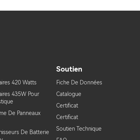
auto-utilisation/générateur.
Soutien
ires 420 Watts
Fiche De Données
aires 435W Pour
Catalogue
tique
Certificat
tème De Panneaux
Certificat
Soutien Technique
rnisseurs De Batterie
2v