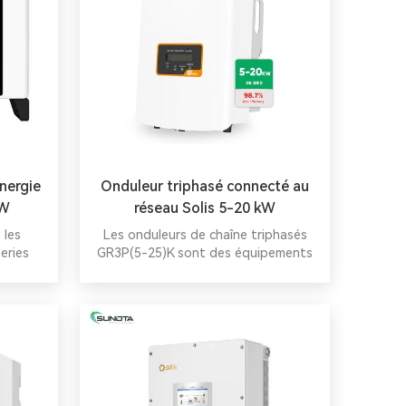
nergie
Onduleur triphasé connecté au
kW
réseau Solis 5-20 kW
 les
Les onduleurs de chaîne triphasés
eries
GR3P(5-25)K sont des équipements
l'énergie
fiables et privilégiés pour les
sation
centrales photovoltaïques
endance
résidentielles, industrielles et
 coût
commerciales. Compacts, ils offrent
un rendement supérieur et une large
gamme de puissances. Ils sont dotés
de deux entrées MPPT pour une
flexibilité et une efficacité accrues.