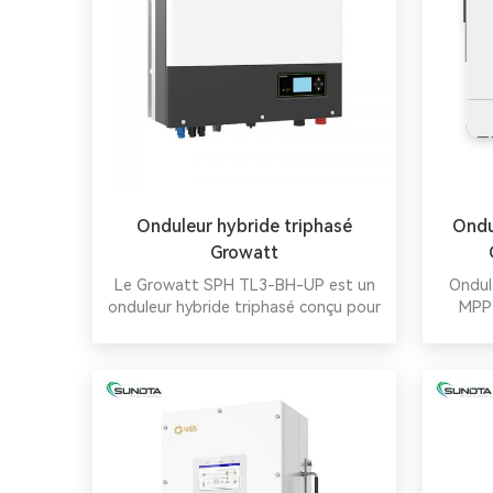
Onduleur hybride triphasé
Ondu
Growatt
Le Growatt SPH TL3-BH-UP est un
Ondul
onduleur hybride triphasé conçu pour
MPPT
les applications résidentielles et
fonctio
industrielles. Puissances disponibles :
rése
4 kW, 5 kW, 6 kW, 7 kW, 8 kW et 10
option.
kW. Un système hybride bien conçu,
comprenant des onduleurs SPH, une
batterie et d'autres accessoires,
peut maximiser l'autonomie d'un
système solaire et réduire les