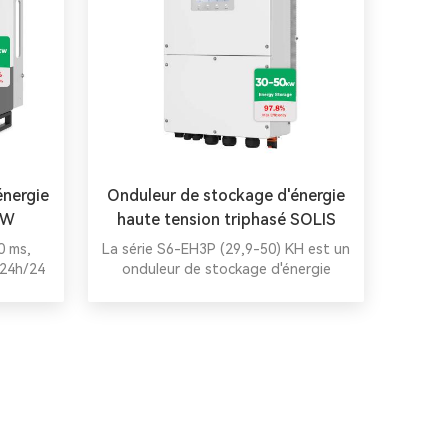
énergie
Onduleur de stockage d'énergie
kW
haute tension triphasé SOLIS
0 ms,
La série S6-EH3P (29,9-50) KH est un
 24h/24
onduleur de stockage d'énergie
eillance
triphasé haute tension pour usage
ion sans
commercial, doté de deux ports 70 A,
istance,
de 4 MPPT (20 A max), d'un
 facile
fonctionnement en parallèle (jusqu'à
ques
6 unités), d'une sauvegarde de
surcharge 1,6x, d'une large
compatibilité avec les batteries et
d'un écrêtage des pics en modes