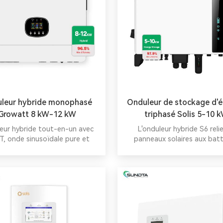
leur hybride monophasé
Onduleur de stockage d'é
Growatt 8 kW-12 kW
triphasé Solis 5-10 
eur hybride tout-en-un avec
L'onduleur hybride S6 relie
, onde sinusoïdale pure et
panneaux solaires aux batt
ns UPS pour alimentation hors
haute tension, stockant ainsi 
au/de secours. Batterie en
solaire diurne pour une utili
 Surveillance Wi-Fi/4G incluse.
nocturne. Supprimez la dép
au réseau électrique : zéro
réseau.