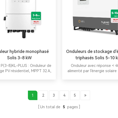
leur hybride monophasé
Onduleurs de stockage d'
Solis 3-8 kW
triphasés Solis 5-10 
P(3-8)KL-PLUS : Onduleur de
Onduleur avec réponse < 4
ge PV résidentiel, MPPT 32 A,
alimenté par l'énergie solaire
rge/décharge en 6 étapes,
et 7j/7, économies nulles, surv
tion de la batterie, prise en
de charge en option, concept
ge parallèle jusqu'à 48 kW,
ventilateur, contrôle APP à d
ce UPS et générateur pour une
régulation pic/vallée et O&M
1
2
3
4
5
alimentation fiable.
pour les centrales électri
numériques.
Un total de
5
pages