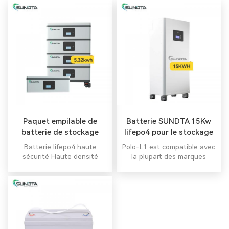
Paquet empilable de
Batterie SUNDTA 15Kw
batterie de stockage
lifepo4 pour le stockage
d'énergie du fer LiFePO4
d'énergie solaire
Batterie lifepo4 haute
Polo-L1 est compatible avec
de lithium de 48V 104Ah
domestique
sécurité Haute densité
la plupart des marques
énergétique Prix ​​compétitif
d'onduleurs du marché.