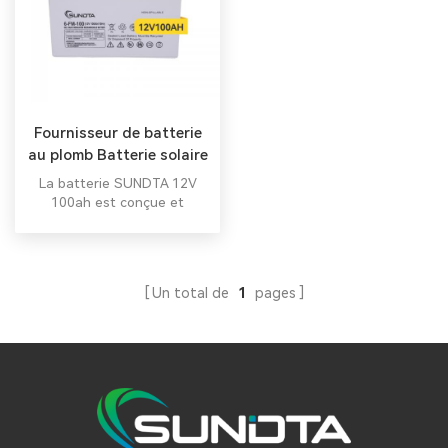
Fournisseur de batterie
au plomb Batterie solaire
12V 100AH
La batterie SUNDTA 12V
100ah est conçue et
fabriquée pour garantir les
plus hauts niveaux de
performances en cas de
décharges rapides, tout en
Un total de
1
pages
maintenant une fiabilité et
une durabilité maximales
dans le temps.