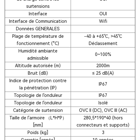
surtensions
Interface
OUI
Interface de Communication
Wifi
Données GENERALES
Plage de température de
-40 à +65℃, >45℃
fonctionnement (°C)
Déclassement
Humidité ambiante
0~100%
admissible
Altitude autorisée (m)
2000m
Bruit (dB)
≤ 25 dB(A)
Indice de protection contre
IP67
la pénétration (IP)
Topologie de l'onduleur
IP67
Topologie de l'onduleur
Isolé
Catégorie de surtension
OVC II (DC), OVC III (AC)
Taille de l'armoire （L*H*P）
280,5*190*40 (hors
[mm]
connecteurs et supports)
Poids (kg]
3
Garantie [année]
10 années