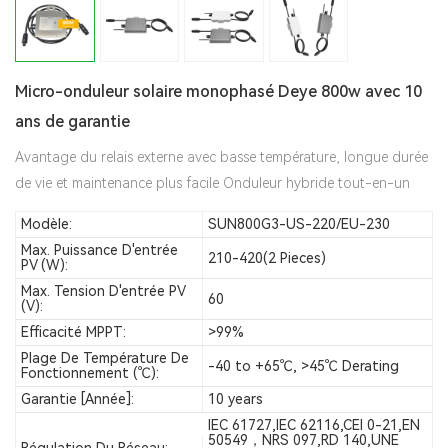
Micro-onduleur solaire monophasé Deye 800w avec 10
ans de garantie
Avantage du relais externe avec basse température, longue durée
de vie et maintenance plus facile Onduleur hybride tout-en-un
Modèle:
SUN800G3-US-220/EU-230
Max. Puissance D'entrée
210-420(2 Pieces)
PV (W):
Max. Tension D'entrée PV
60
(V):
Efficacité MPPT:
>99%
Plage De Température De
-40 to +65℃, >45℃ Derating
Fonctionnement (℃):
Garantie [année]:
10 years
IEC 61727,IEC 62116,CEI 0-21,EN
50549，NRS 097,RD 140,UNE
Régulation Du Réseau: