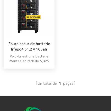
Fournisseur de batterie
lifepo4 51,2 V 100ah
Polo-Lr est une batterie
montée en rack de 5,325
kWh utilisée pour les
solutions de stockage
d'énergie, qui est une
batterie lifepo4 basse
Un total de
1
pages
tension 100ah 48v.