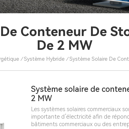
 De Conteneur De St
De 2 MW
rgétique
/
Système Hybride
/
Système Solaire De Con
Système solaire de conten
2 MW
Les systèmes solaires commerciaux so
importante d’électricité afin de rép
bâtiments commerciaux ou des entrep