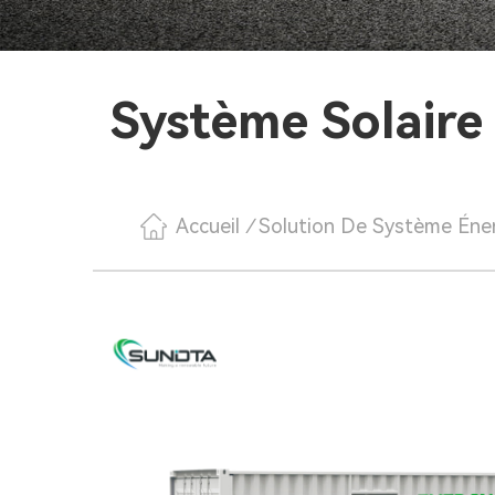
Système Solaire
Accueil
/
Solution De Système Éne